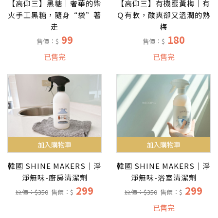
【高仰三】黑糖｜奢華的柴
【高仰三】有機蜜黃梅｜有
火手工黑糖，隨身“袋”著
Ｑ有軟，酸爽卻又溫潤的熟
走
梅
99
180
售價：$
售價：$
已售完
已售完
加入購物車
加入購物車
韓國 SHINE MAKERS｜淨
韓國 SHINE MAKERS｜淨
淨無味-廚房清潔劑
淨無味-浴室清潔劑
299
299
原價：$350
售價：$
原價：$350
售價：$
已售完