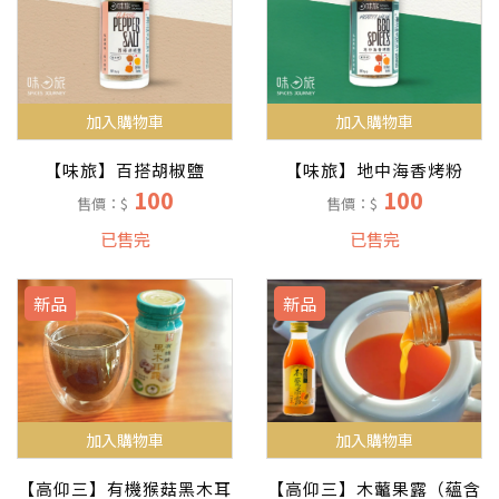
加入購物車
加入購物車
【味旅】百搭胡椒鹽
【味旅】地中海香烤粉
100
100
售價：$
售價：$
已售完
已售完
新品
新品
加入購物車
加入購物車
【高仰三】有機猴菇黑木耳
【高仰三】木虌果露（蘊含