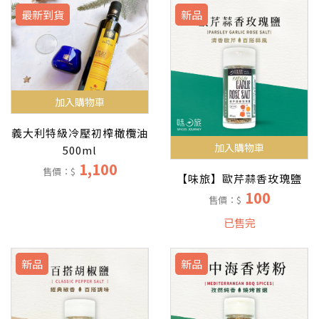
最新到貨
新品
加入購物車
義大利特級冷壓初榨橄欖油
加入購物車
500ml
1,100
售價：$
【味旅】歐芹蒜香玫瑰鹽
100
售價：$
已售完
新品
新品