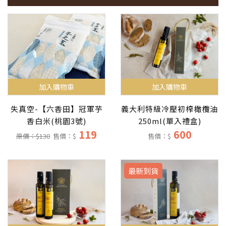
加入購物車
加入購物車
失真空-【六香田】冠軍芋
義大利特級冷壓初榨橄欖油
香白米(桃園3號)
250ml(單入禮盒)
119
600
原價：$130
售價：$
售價：$
最新到貨