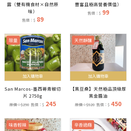
露（雙有機食材×自然原
豐富且極高營養價值）
99
味）
售價：$
89
售價：$
限量
天然靜釀
加入購物車
加入購物車
San Marcos-墨西哥青椒切
【黑豆桑】天然極品頂級厚
片 2750g
黑金醬油
245
450
原價：$290
售價：$
原價：$520
售價：$
味香輕辣
辛香過癮