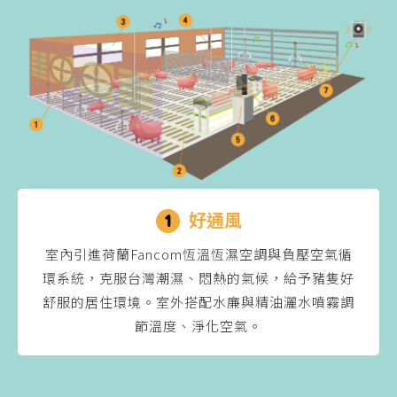
好通風
1
室內引進荷蘭Fancom恆溫恆濕空調與負壓空氣循
環系統，克服台灣潮濕、悶熱的氣候，給予豬隻好
舒服的居住環境。室外搭配水廉與精油灑水噴霧調
節溫度、淨化空氣。
7
2
3
4
5
6