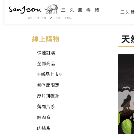
三久
天
線上購物
快速訂購
全部商品
✨新品上市✨
㊙️季節限定
厚片排餐系
薄肉片系
絞肉系
肉絲系