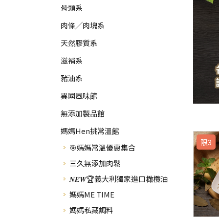
骨頭系
肉條╱肉塊系
天然膠質系
滋補系
豬油系
異國風味館
無添加製品館
媽媽Hen挑常溫館
限3
🎯媽媽常溫優惠集合
三久無添加肉鬆
𝑵𝑬𝑾🏆義大利獨家進口橄欖油
媽媽ME TIME
媽媽私藏調料