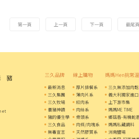
第一頁
上一頁
下一頁
最尾
三久品牌
線上購物
媽媽Hen挑常
最新消息
厚片排餐系
三久無添加肉鬆
三久集團
薄肉片系
義大利獨家進口
三久牧場
絞肉系
上下游市集
養豬神蹟
肉絲系
媽媽ME TIME
net
豬的優生學
骨頭系
鄉菇香-有機乾
三久食品
肉條/肉塊系
媽媽私藏調料
無毒宣言
天然膠質系
洲南鹽場