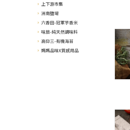
上下游市集
洲南鹽場
六香田-冠軍芋香米
味旅-純天然調味料
高仰三-有機海苔
媽媽品味X質感用品