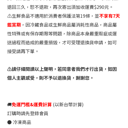
退回三久，恕不退款，再次寄出須加收運費$290元。
⚠️生鮮食品不適用於消費者保護法第19條，並
不享有7天
鑑賞期
，因冷藏食品或生鮮商品屬消耗性商品，商品屬
性特殊或有保存期限等問題，除商品本身嚴重瑕疵或運
送過程而造成的嚴重損毀，才可受理退換貨申請，如可
接受請再下單。
⚠️請仔細閱讀
以上聲明，若同意者我們才行出貨，如因
個人主觀感受，則不予以退換貨，謝謝您。
🚚
免運門檻&運費計算
(以新台幣計算)
訂購時請先登錄會員
●
冷凍
商品