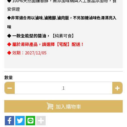
◆
100%天然菌釀發酵，無添加味精與人工食品添加物，食
安保證
◆
非常
適合用以
不另加糖滷味色澤漂亮入
滷味,滷豬腳,滷肉飯，
味
◆
一款全能型的醬油，
【純素可食】
◆ 屬於易碎產品，請選擇【宅配】配送！
◆ 效期：2027/12/05
數量
加入購物車