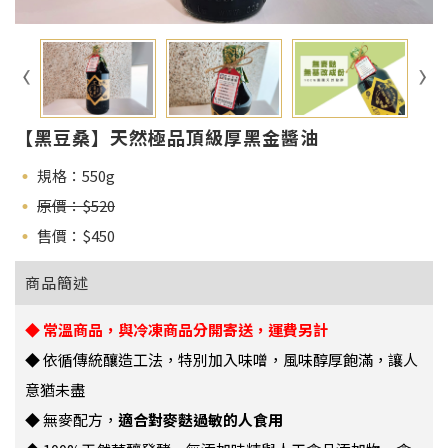
【黑豆桑】天然極品頂級厚黑金醬油
規格：550g
原價：$520
售價：$
450
商品簡述
◆ 常溫商品，與冷凍商品分開寄送，運費另計
◆
依循傳統釀造工法
，
特別加入味噌，
風味醇厚
飽滿，讓人
意猶未盡
◆ 無麥配方，
適合對麥麩過敏的人食用