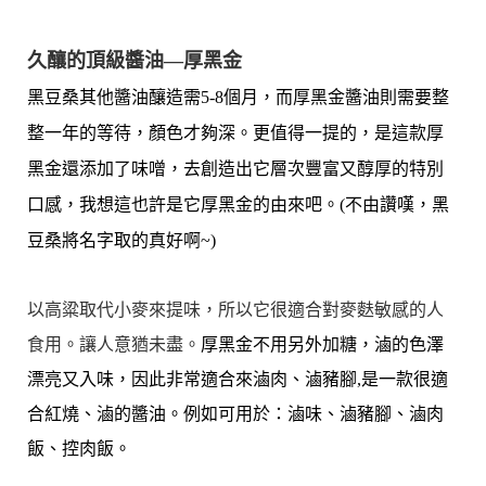
久釀的頂級醬油—厚黑金
黑豆桑其他醬油釀造需5-8個月，而厚黑金醬油則需要整
整一年的等待，顏色才夠深。更
值得一提的，
是
這款厚
黑金還添加了味噌，去創造出它層次豐富又
醇厚
的特別
口感，
我想這也許是它厚黑金的由來吧。(不由讚嘆，黑
豆桑將名字取的真好啊~)
以高粱取代小麥來提味，所以它很適合對麥麩敏感的人
食用。讓人意猶未盡。
厚黑金
不用另外加糖
，
滷的色澤
漂亮又入味
，
因此非常適合來滷肉、滷豬腳,是一款很適
合紅燒、滷的醬油。例如可用於：滷味、滷豬腳
、
滷肉
飯、控肉飯。