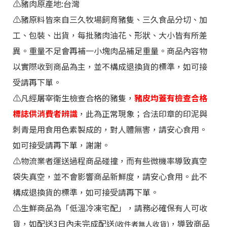
⚠️
豬肉原產地:台灣
⚠️豬原料皆來自三久牧場飼育豬隻、三久食品分切、加
工、包裝、出貨，每批豬肉油花、形狀、大小皆有所差
異。重量不足會再補一小塊肉品補足重量。商品內容物
以實際收到商品為主，並不構成退換貨的標準，如可接
受請再下單。
⚠️
凡經屠宰衛生檢查合格的豬隻，
豬皮均蓋有檢查合格
標誌供消費者辨識
，此為正常現象；合法印章的印泥與
刺青是用食用色素製成的，對人體無害，請安心食用。
如可接受請再下單
，謝謝。
⚠️物流業者運送過程商品碰撞，而有些微機率導致真空
袋失真空，並不會影響商品新鮮度，請安心食用。此不
構成退換貨的標準，如可接受請再下單。
⚠️生鮮商品為「低溫冷凍宅配」，請務必確保有人可收
貨，如配送3日內未完成配送
，導致商品
(收件者無人收貨)