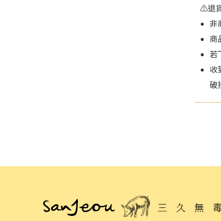
⚠️退
非
商
若
收
破