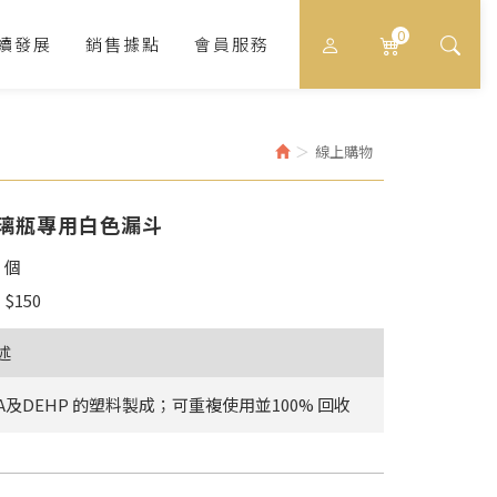
0
續發展
銷售據點
會員服務
線上購物
玻璃瓶專用白色漏斗
：個
$
150
述
A及DEHP 的塑料製成；可重複使用並100% 回收