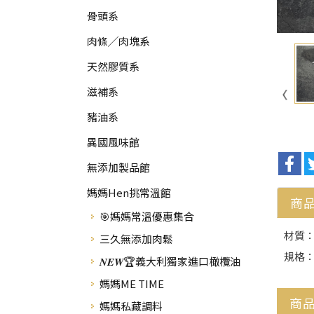
骨頭系
肉條╱肉塊系
天然膠質系
滋補系
豬油系
異國風味館
無添加製品館
媽媽Hen挑常溫館
商
🎯媽媽常溫優惠集合
材質：
三久無添加肉鬆
規格：
𝑵𝑬𝑾🏆義大利獨家進口橄欖油
媽媽ME TIME
商
媽媽私藏調料