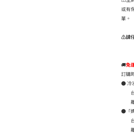
或有
單。
⚠️請
🚚
免
訂購
●
冷
台灣本
離
●
「媽
台
離