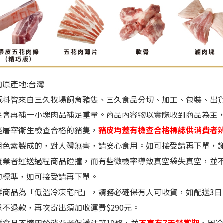
肉原產地:台灣
豬原料皆來自三久牧場飼育豬隻、三久食品分切、加工、包裝、出
足會再補一小塊肉品補足重量。商品內容物以實際收到商品為主
經屠宰衛生檢查合格的豬隻，
豬皮均蓋有檢查合格標誌供消費者
用色素製成的，對人體無害，請安心食用。
如可接受請再下單
，
物流業者運送過程商品碰撞，而有些微機率導致真空袋失真空，並
的標準，如可接受請再下單。
生鮮商品為「低溫冷凍宅配」，請務必確保有人可收貨，如配送3
恕不退款，再次寄出須加收運費$290元。
生鮮食品不適用於消費者保護法第19條，並
不享有7天鑑賞期
，因冷