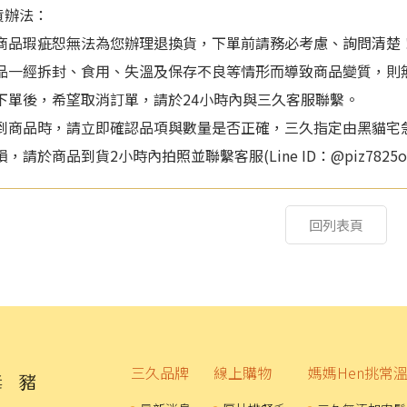
貨辦法：
商品瑕疵恕無法為您辦理退換貨，下單前請務必考慮、詢問清楚
品一經拆封、食用、失溫及保存不良等情形而導致商品變質，則
下單後，希望取消訂單，請於24小時內與三久客服聯繫。
到商品時，請立即確認品項與數量是否正確，三久指定由黑貓宅
損，請於商品到貨2小時內拍照並聯繫客服(Line ID：@piz782
回列表頁
三久品牌
線上購物
媽媽Hen挑常