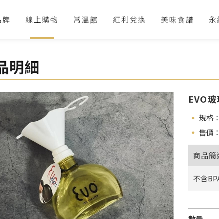
品牌
線上購物
常溫館
紅利兌換
美味食譜
永
品明細
EVO
規格
售價：
商品簡
不含BP
數量