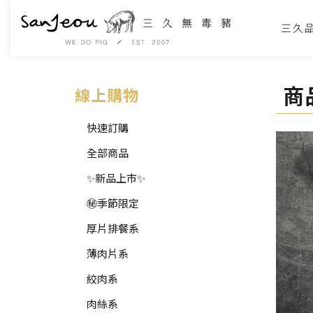
三久
商
線上購物
快速訂購
全部商品
✨新品上市✨
㊙️季節限定
厚片排餐系
薄肉片系
絞肉系
肉絲系