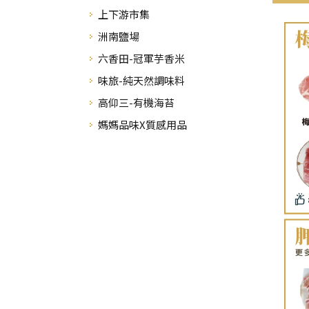
上下游市集
洲南鹽場
六香田-冠軍芋香米
味旅-純天然調味料
高仰三-有機海苔
媽媽品味X質感用品