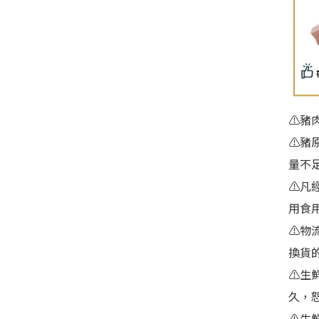
⚠️
豬
⚠️
量不
⚠️
凡
用食
⚠️
換貨
⚠️
久，
⚠️