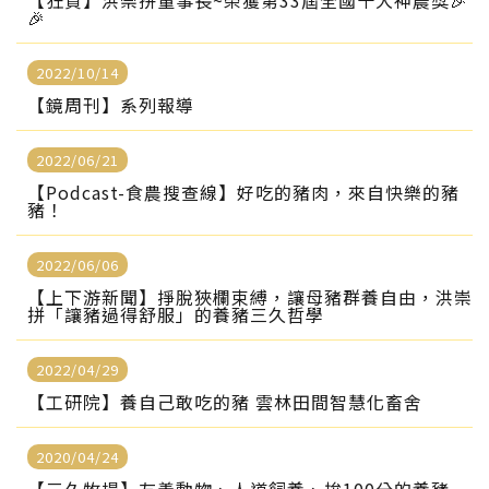
【狂賀】洪崇拼董事長~榮獲第33屆全國十大神農獎🎉
🎉
2022/10/14
【鏡周刊】系列報導
2022/06/21
【Podcast-食農搜查線】好吃的豬肉，來自快樂的豬
豬！
2022/06/06
【上下游新聞】掙脫狹欄束縛，讓母豬群養自由，洪崇
拼「讓豬過得舒服」的養豬三久哲學
2022/04/29
【工研院】養自己敢吃的豬 雲林田間智慧化畜舍
2020/04/24