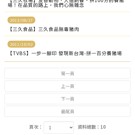
【三久牧場】友善動物、人道飼養、拚100分的養豬
場！在品質的路上，我們心無雜念
2013/08/27
【三久食品】三久食品無毒豬肉
2011/10/02
【TVBS】一步一腳印 發現新台灣-拼一百分養豬場
第一頁
上一頁
下一頁
最尾頁
頁次：
資料總數：10