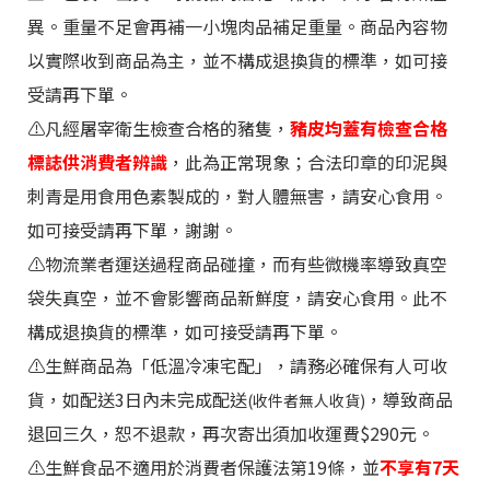
異。重量不足會再補一小塊肉品補足重量。商品內容物
以實際收到商品為主，並不構成退換貨的標準，如可接
受請再下單。
⚠️
凡經屠宰衛生檢查合格的豬隻，
豬皮均蓋有檢查合格
標誌供消費者辨識
，此為正常現象；合法印章的印泥與
刺青是用食用色素製成的，對人體無害，請安心食用。
如可接受請再下單
，謝謝。
⚠️物流業者運送過程商品碰撞，而有些微機率導致真空
袋失真空，並不會影響商品新鮮度，請安心食用。此不
構成退換貨的標準，如可接受請再下單。
⚠️生鮮商品為「低溫冷凍宅配」，請務必確保有人可收
貨，如配送3日內未完成配送
，導致商品
(收件者無人收貨)
退回三久，恕不退款，再次寄出須加收運費$290元。
⚠️生鮮食品不適用於消費者保護法第19條，並
不享有7天