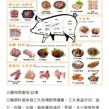
⚠️
豬肉原產地:台灣
⚠️豬原料皆來自三久牧場飼育豬隻、三久食品分切、加
工、包裝、出貨，每批豬肉油花、形狀、大小皆有所差