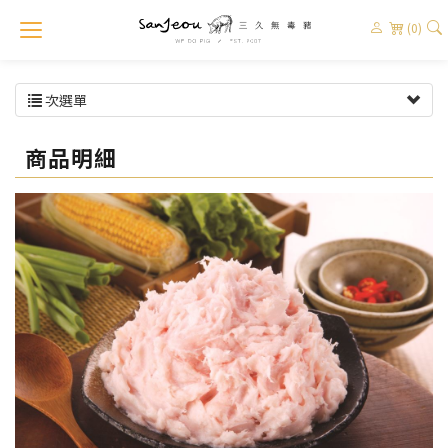
(0)
次選單
商品明細