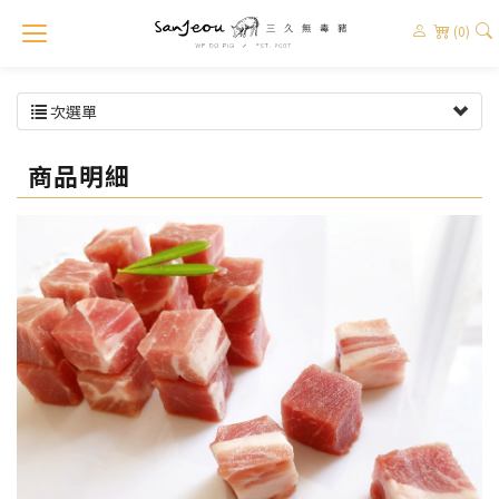
(0)
次選單
商品明細