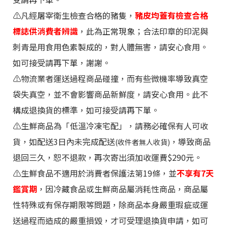
⚠️
凡經屠宰衛生檢查合格的豬隻，
豬皮均蓋有檢查合格
標誌供消費者辨識
，此為正常現象；合法印章的印泥與
刺青是用食用色素製成的，對人體無害，請安心食用。
如可接受請再下單
，謝謝。
⚠️物流業者運送過程商品碰撞，而有些微機率導致真空
袋失真空，並不會影響商品新鮮度，請安心食用。此不
構成退換貨的標準，如可接受請再下單。
⚠️生鮮商品為「低溫冷凍宅配」，請務必確保有人可收
貨，如配送3日內未完成配送
，導致商品
(收件者無人收貨)
退回三久，恕不退款，再次寄出須加收運費$290元。
⚠️生鮮食品不適用於消費者保護法第19條，並
不享有7天
鑑賞期
，因冷藏食品或生鮮商品屬消耗性商品，商品屬
性特殊或有保存期限等問題，除商品本身嚴重瑕疵或運
送過程而造成的嚴重損毀，才可受理退換貨申請，如可