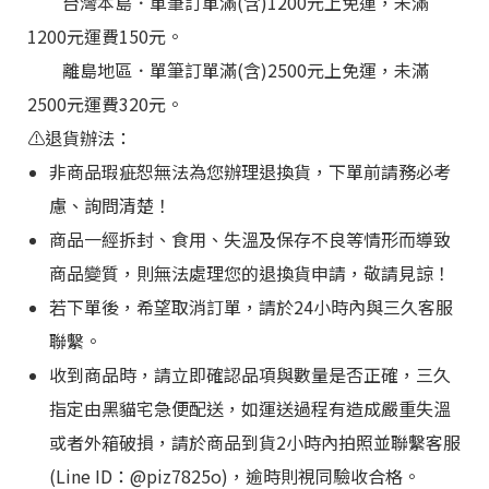
台灣本島
．
單筆訂單滿(含)1200元上免運，未滿
1200元運費150元。
離島地區
．
單筆訂單滿(含)2500元上免運，未滿
2500元運費320元。
⚠️退貨辦法：
非商品瑕疵恕無法為您辦理退換貨，下單前請務必考
慮、詢問清楚！
商品一經拆封、食用、失溫及保存不良等情形而導致
商品變質，則無法處理您的退換貨申請，敬請見諒！
若下單後，希望取消訂單，請於24小時內與三久客服
聯繫。
收到商品時，請立即確認品項與數量是否正確，三久
指定由黑貓宅急便配送，如運送過程有造成嚴重失溫
或者外箱破損，請於商品到貨2小時內拍照並聯繫客服
(Line ID：@piz7825o)，逾時則視同驗收合格。