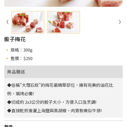
骰子梅花
規格：300g
售價：$
250
商品簡述
◆俗稱"大理石紋"的梅花最精華部位，擁有完美的油花比
例，燒烤必備!
◆切成約 2x3公分的骰子大小，方便入口及烹調!
◆直接乾煎後灑上海鹽與黑胡椒，肉質軟嫩似牛排!
數量