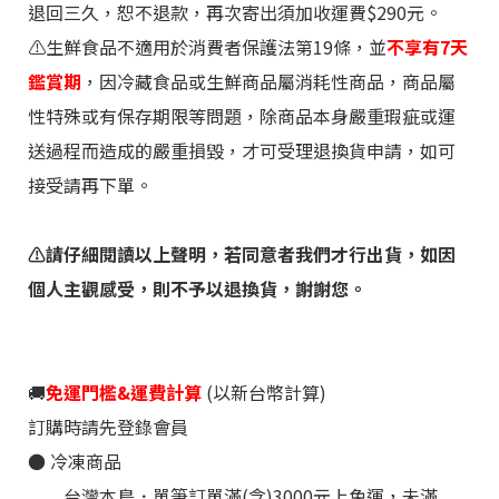
退回三久，恕不退款，再次寄出須加收運費$290元。
⚠️生鮮食品不適用於消費者保護法第19條，並
不享有7天
鑑賞期
，因冷藏食品或生鮮商品屬消耗性商品，商品屬
性特殊或有保存期限等問題，除商品本身嚴重瑕疵或運
送過程而造成的嚴重損毀，才可受理退換貨申請，如可
接受請再下單。
⚠️請仔細閱讀
以上聲明，若同意者我們才行出貨，如因
個人主觀感受，則不予以退換貨，謝謝您。
🚚
免運門檻&運費計算
(以新台幣計算)
訂購時請先登錄會員
●
冷凍
商品
台灣本島．單筆訂單滿(含)3000元上免運，未滿