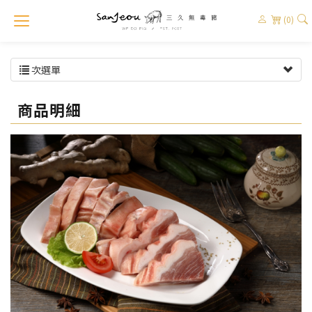
(0)
次選單
商品明細