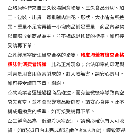
⚠️豬原料皆來自三久牧場飼育豬隻、三久食品分切、加
工、包裝、出貨，每批豬肉油花、形狀、大小皆有所差
異。重量不足會再補一小塊肉品補足重量。商品內容物
以實際收到商品為主，並不構成退換貨的標準，如可接
受請再下單。
⚠️
凡經屠宰衛生檢查合格的豬隻，
豬皮均蓋有檢查合格
標誌供消費者辨識
，此為正常現象；合法印章的印泥與
刺青是用食用色素製成的，對人體無害，請安心食用。
如可接受請再下單
，謝謝。
⚠️物流業者運送過程商品碰撞，而有些微機率導致真空
袋失真空，並不會影響商品新鮮度，請安心食用。此不
構成退換貨的標準，如可接受請再下單。
⚠️生鮮商品為「低溫冷凍宅配」，請務必確保有人可收
貨，如配送3日內未完成配送
，導致商品
(收件者無人收貨)