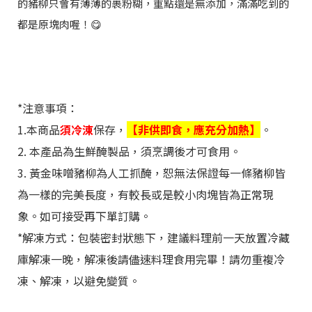
的豬柳只會有薄薄的裹粉糊，重點還是無添加，滿滿吃到的
都是原塊肉喔！😋
*注意事項：
1.本商品
須冷涷
保存，
【非供即食，應充分加熱】
。
2. 本產品為生鮮醃製品，須烹調後才可食用。
3. 黃金味噌豬柳為人工抓醃，恕無法保證每一條豬柳皆
為一樣的完美長度，有較長或是較小肉塊皆為正常現
象。如可接受再下單訂購。
*解凍方式：包裝密封狀態下，建議料理前一天放置冷藏
庫解凍一晚，解凍後請儘速料理食用完畢！請勿重複冷
凍、解凍，以避免變質。