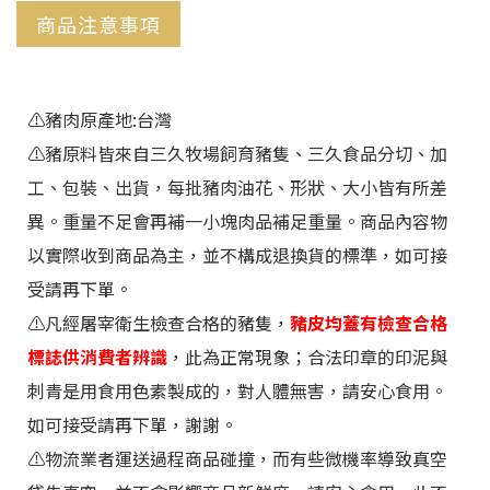
商品注意事項
⚠️
豬肉原產地:台灣
⚠️豬原料皆來自三久牧場飼育豬隻、三久食品分切、加
工、包裝、出貨，每批豬肉油花、形狀、大小皆有所差
異。重量不足會再補一小塊肉品補足重量。商品內容物
以實際收到商品為主，並不構成退換貨的標準，如可接
受請再下單。
⚠️
凡經屠宰衛生檢查合格的豬隻，
豬皮均蓋有檢查合格
標誌供消費者辨識
，此為正常現象；合法印章的印泥與
刺青是用食用色素製成的，對人體無害，請安心食用。
如可接受請再下單
，謝謝。
⚠️物流業者運送過程商品碰撞，而有些微機率導致真空