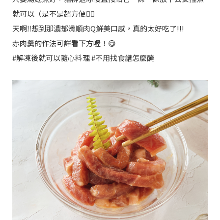
就可以（是不是超方便💁‍♀️
天啊‼️想到那濃郁滑順肉Q鮮美口感，真的太好吃了!!!
赤肉羹的作法可詳看下方喔！😋
#解凍後就可以隨心料理 #不用找食譜怎麼醃