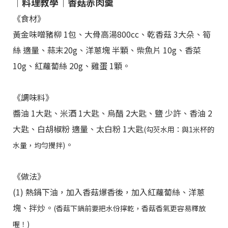
｜料理教學｜香菇赤肉羹
《食材》
黃金味噌豬柳 1包、大骨高湯800cc、乾香菇 3大朵、筍
絲 適量、蒜末20g、洋蔥塊 半顆、柴魚片 10g、香菜
10g、紅蘿蔔絲 20g、雞蛋 1顆。
《調味料》
醬油 1大匙、米酒 1大匙、烏醋 2大匙、鹽 少許、香油 2
大匙、白胡椒粉 適量、太白粉 1大匙
(勾芡水用：與1米杯的
。
水量，均勻攪拌)
《做法》
(1) 熱鍋下油，加入香菇爆香後，加入紅蘿蔔絲、洋蔥
塊、拌炒。
(香菇下鍋前要把水份擰乾，香菇香氣更容易釋放
喔！)