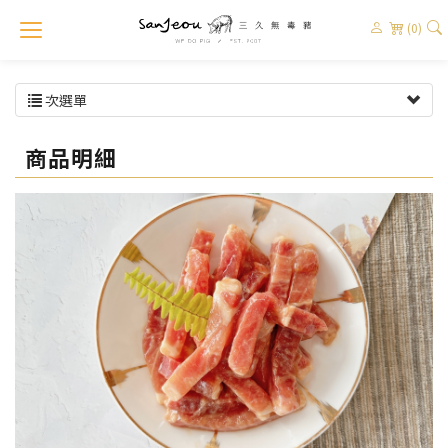
(0)
次選單
商品明細