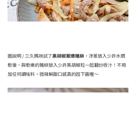
圖說明 / 三久媽咪試了
黑胡椒蔥爆豬柳
，洋蔥放入少許水燜
軟後，與軟嫩的豬柳放入少許黑胡椒粒一起翻炒收汁！不用
加任何調味料，微辣鮮甜口感真的超下飯喔～