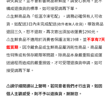
袋失真空，並不會影響商品新鮮度，請安心食用。此不
構成退換貨的標準，如可接受請再下單。
⚠️生鮮商品為「低溫冷凍宅配」，請務必確保有人可收
貨，如配送3日內未完成配送
，導致商品
(收件者無人收貨)
退回三久，恕不退款，再次寄出須加收運費$290元。
⚠️生鮮食品不適用於消費者保護法第19條，並
不享有7天
鑑賞期
，因冷藏食品或生鮮商品屬消耗性商品，商品屬
性特殊或有保存期限等問題，除商品本身嚴重瑕疵或運
送過程而造成的嚴重損毀，才可受理退換貨申請，如可
接受請再下單。
⚠️請仔細閱讀
以上聲明，若同意者我們才行出貨，如因
個人主觀感受，則不予以退換貨，謝謝您。