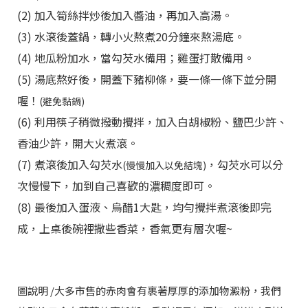
(2) 加入筍絲拌炒後加入醬油，再加入高湯。
(3) 水滾後蓋鍋，轉小火熬煮20分鐘來熬湯底。
(4) 地瓜粉加水，當勾芡水備用；雞蛋打散備用。
(5) 湯底熬好後，開蓋下豬柳條，要一條一條下並分開
喔！
(避免黏鍋)
(6) 利用筷子稍微撥動攪拌，加入白胡椒粉、鹽巴少許、
香油少許，開大火煮滾。
(7) 煮滾後加入勾芡水
，勾芡水可以分
(慢慢加入以免結塊)
次慢慢下，加到自己喜歡的濃稠度即可。
(8) 最後加入蛋液、烏醋1大匙，均勻攪拌煮滾後即完
成，上桌後碗裡撒些香菜，香氣更有層次喔~
圖說明 /大多市售的赤肉會有裹著厚厚的添加物澱粉，我們