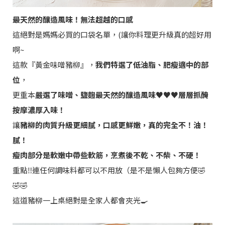
最天然的釀造風味！無法超越的口感
這絕對是媽媽必買的口袋名單，(讓你料理更升級真的超好用
啊~
這款『黃金味噌豬柳』，
我們特選了低油脂、肥瘦適中的部
位
，
更重本
嚴選了味噌、鹽麴最天然的釀造風味♥️♥️♥️層層抓醃
按摩濃厚入味！
讓
豬柳的肉質升級更細膩，口感更鮮嫩，真的完全不！油！
膩！
瘦肉部分是軟嫩中帶些軟筋，烹煮後不乾、不柴、不硬！
重點‼️連任何調味料都可以不用放（是不是懶人包夠方便🤣
🤣🤣
這道豬柳一上桌絕對是全家人都會夾光🍳