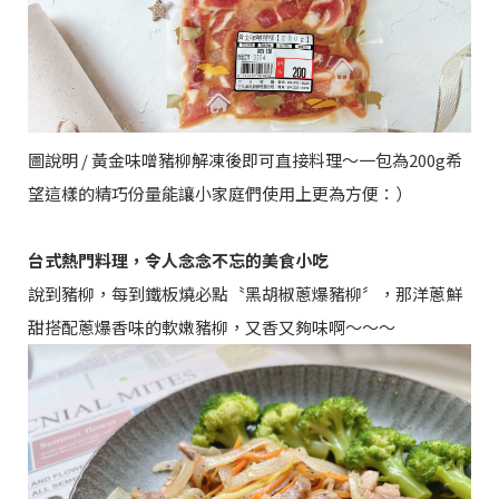
圖說明 / 黃金味噌豬柳解凍後即可直接料理～一包為200g希
望這樣的精巧份量能讓小家庭們使用上更為方便：）
台式熱門料理，令人念念不忘的美食小吃
說到豬柳，每到鐵板燒必點〝黑胡椒蔥爆豬柳〞，那洋蔥鮮
甜搭配蔥爆香味的軟嫩豬柳，又香又夠味啊～～～