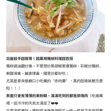
白飯殺手超開胃！超萬用豬柳料理超百搭
豬柳過油翻炒後，不管想炒黑胡椒蔥爆豬柳、彩椒炒豬柳...
鮮甜滑嫩、鹹香撲鼻，隨意炒都好吃；
尤其是拿來做廟口小吃攤的〝赤肉羹〞，真的超級無敵方便
啦！！！
表面只會有薄薄的裹粉糊，滿滿吃到的都是原塊肉
（吃進嘴
裡，這冷冷的天氣太滿足了
❤️❤️
只要湯底煮好，豬柳退冰後直接給它一條一條放下去安捏煮