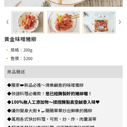
黃金味噌豬柳
規格：200g
售價：$
200
商品簡述
◆獨家👑新品必推～滑嫩鹹香的味噌豬柳
◆快速料理必備款！
是已經醃製好的豬柳喔！
◆
100%無人工添加物～揉捏醃製真空鹹香入味
♥️
◆讓你變身大廚👩‍🍳簡簡單單炒出鮮嫩的豬柳
◆萬用各式快炒料理，可煎、炒、炸、肉羹湯等