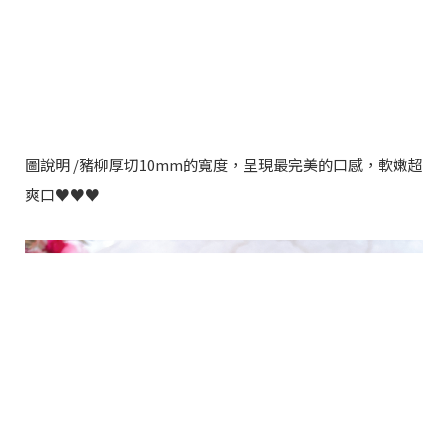
圖說明 /豬柳厚切10mm的寬度，呈現最完美的口感，軟嫩超
爽口♥️♥️♥️