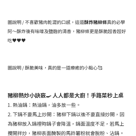
圖說明 / 不喜歡豬肉乾澀的口感，這道
酥炸豬柳條
真的必學
阿～酥炸後有味噌及鹽麴的清香，豬柳條更是酥脆超香超好
吃♥️♥️♥️
圖說明 / 酥脆美味，真的是一道療癒的小點心🥰
豬柳熱炒小訣竅🍳 人人都是大廚！手路菜秒上桌
1. 熱油鍋：熱油鍋，油多放一些。
2. 下鍋不要馬上炒開：豬柳下鍋以後不要直接炒開，因
為豬柳放入鍋裡時鍋子會降溫，鍋面溫度不足，若馬上
攪開拌炒，豬柳表面醃製的馬鈴薯粉就會脫粉、沾鍋。