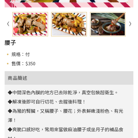
腰子
規格：付
售價：$
350
商品簡述
◆中間深色內膜的地方已去除乾淨，真空包裝超衛生。
◆解凍後即可自行切花、去腥後料理！
◆為豬的腎臟，又稱腰子、腰花；外表鮮嫩淺粉色、有光
澤！
◆爽脆口感好吃，常用來當做麻油腰子或坐月子的補品食