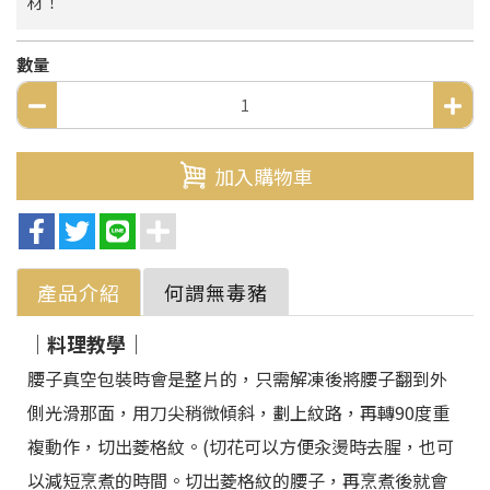
材！
數量
加入購物車
產品介紹
何謂無毒豬
｜料理教學｜
腰子真空包裝時會是整片的，只需解凍後將腰子翻到外
側光滑那面，用刀尖稍微傾斜，劃上紋路，再轉90度重
複動作，切出菱格紋。(切花可以方便汆燙時去腥，也可
以減短烹煮的時間。切出菱格紋的腰子，再烹煮後就會