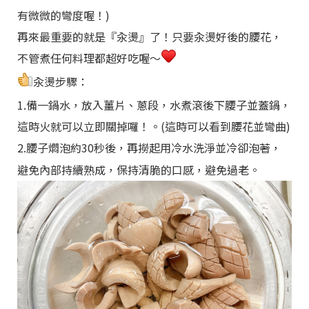
有微微的彎度喔！)
再來最重要的就是『汆燙』了！只要汆燙好後的腰花，
不管煮任何料理都超好吃喔～
汆燙步驟：
1.備一鍋水，放入薑片、蔥段，水煮滾後下腰子並蓋鍋，
這時火就可以立即關掉囉！。(這時可以看到腰花並彎曲)
2.腰子燜泡約30秒後，再撈起用冷水洗淨並冷卻泡著，
避免內部持續熟成，保持清脆的口感，避免過老。