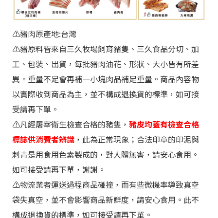
⚠️
豬肉原產地:台灣
⚠️豬原料皆來自三久牧場飼育豬隻、三久食品分切、加
工、包裝、出貨，每批豬肉油花、形狀、大小皆有所差
異。重量不足會再補一小塊肉品補足重量。商品內容物
以實際收到商品為主，並不構成退換貨的標準，如可接
受請再下單。
⚠️
凡經屠宰衛生檢查合格的豬隻，
豬皮均蓋有檢查合格
標誌供消費者辨識
，此為正常現象；合法印章的印泥與
刺青是用食用色素製成的，對人體無害，請安心食用。
如可接受請再下單
，謝謝。
⚠️物流業者運送過程商品碰撞，而有些微機率導致真空
袋失真空，並不會影響商品新鮮度，請安心食用。此不
構成退換貨的標準，如可接受請再下單。