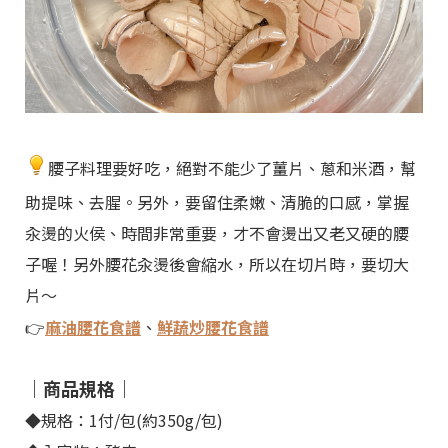
腰子料理要好吃，絕對不能少了薑片、蔥和米酒，幫
助提味、去腥。另外，要留住柔嫩、清脆的口感，掌握
汆燙的火侯、時間非常重要，才不會燙出又老又硬的腰
子喔！另外腰花汆燙後會縮水，所以在切片時，要切大
片～
👉
麻油腰花食譜
、
鮮蔬炒腰花食譜
｜商品規格｜
◆規格：1付/包(約350g/包)