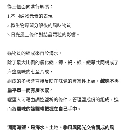
從三個面向進行解碼：
1.不同礦物元素的表現
2.微生物藻菌分解後的風味物質
3.日光風土條件對結晶顆粒的影響。
礦物質的組成來自於海水，
除了最大比例的氯化鈉，鉀、鈣、鎂、鐵等共同構成了
海鹽風味的七至八成，
組成的多樣會直接反映在味覺的豐富性上頭，
鹹味不再
扁平單一而有層次感
。
曬鹽人可藉由調控鹽析的條件，管理鹽成份的組成，進
而將
風味的詮釋權把握在自己手中
。
洲南海鹽，是海水、土地、季風與陽光交會而成的風