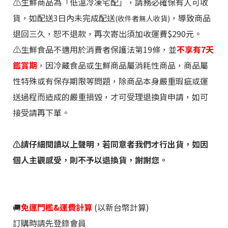
⚠️生鮮商品為「低溫冷凍宅配」，請務必確保有人可收
貨，如配送3日內未完成配送
，導致商品
(收件者無人收貨)
退回三久，恕不退款，再次寄出須加收運費$290元。
⚠️生鮮食品不適用於消費者保護法第19條，並
不享有7天
鑑賞期
，因冷藏食品或生鮮商品屬消耗性商品，商品屬
性特殊或有保存期限等問題，除商品本身嚴重瑕疵或運
送過程而造成的嚴重損毀，才可受理退換貨申請，如可
接受請再下單。
⚠️請仔細閱讀
以上聲明，若同意者我們才行出貨，如因
個人主觀感受，則不予以退換貨，謝謝您。
🚚
免運門檻&運費計算
(以新台幣計算)
訂購時請先登錄會員