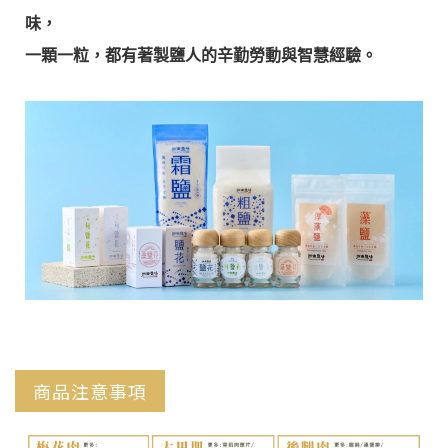
味，
一顆一粒，都有著製鹽人的辛勤勞動與智慧經驗。
■ 《小提醒》本產品未添加抗凝結劑，請避免置於潮濕
商品注意事項
處。