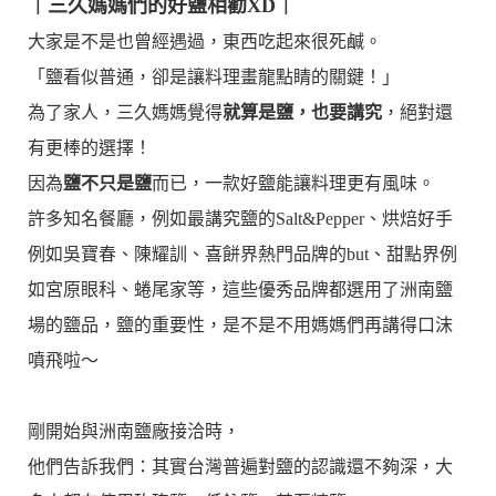
｜三久媽媽們的好鹽相勸XD
｜
大家是不是也曾經遇過，東西吃起來很死鹹。
「鹽看似普通，卻是讓料理畫龍點睛的關鍵！」
為了家人，三久媽媽覺得
就算是鹽，也要講究
，絕對還
有更棒的選擇！
因為
鹽不只是鹽
而已，一款好鹽能讓料理更有風味。
許多知名餐廳，例如最講究鹽的Salt&Pepper、烘焙好手
例如吳寶春、陳耀訓、喜餅界熱門品牌的but、甜點界例
如宮原眼科、蜷尾家等，這些優秀品牌都選用了洲南鹽
場的鹽品，鹽的重要性，是不是不用媽媽們再講得口沫
噴飛啦～
剛開始與洲南鹽廠接洽時，
他們告訴我們：其實台灣普遍對鹽的認識還不夠深，大