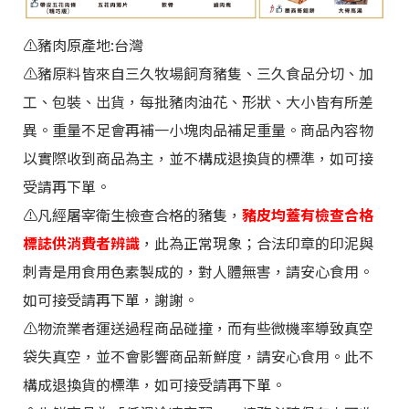
⚠️
豬肉原產地:台灣
⚠️豬原料皆來自三久牧場飼育豬隻、三久食品分切、加
工、包裝、出貨，每批豬肉油花、形狀、大小皆有所差
異。重量不足會再補一小塊肉品補足重量。商品內容物
以實際收到商品為主，並不構成退換貨的標準，如可接
受請再下單。
⚠️
凡經屠宰衛生檢查合格的豬隻，
豬皮均蓋有檢查合格
標誌供消費者辨識
，此為正常現象；合法印章的印泥與
刺青是用食用色素製成的，對人體無害，請安心食用。
如可接受請再下單
，謝謝。
⚠️物流業者運送過程商品碰撞，而有些微機率導致真空
袋失真空，並不會影響商品新鮮度，請安心食用。此不
構成退換貨的標準，如可接受請再下單。