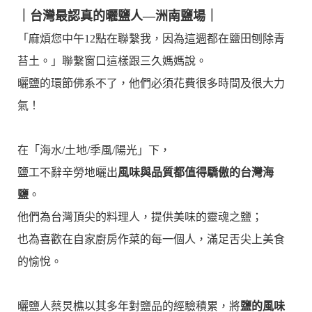
｜台灣最認真的曬鹽人—洲南鹽場
｜
「麻煩您中午12點在聯繫我，因為這週都在鹽田刨除青
苔土。」聯繫窗口這樣跟三久媽媽說。
曬鹽的環節佛系不了，他們必須花費很多時間及很大力
氣！
在「海水/土地/季風/陽光」下，
鹽工不辭辛勞地曬出
風味與品質都值得驕傲的台灣海
鹽
。
他們為台灣頂尖的料理人，提供美味的靈魂之鹽；
也為喜歡在自家廚房作菜的每一個人，滿足舌尖上美食
的愉悅。
曬鹽人蔡炅樵以其多年對鹽品的經驗積累，將
鹽的風味