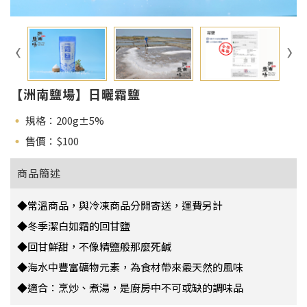
【洲南鹽場】日曬霜鹽
規格：200g±5%
售價：$
100
商品簡述
◆
常溫商品，與冷凍商品分開寄送，運費另計
◆冬季潔白如霜的回甘鹽
◆回甘鮮甜，不像精鹽般那麼死鹹
◆海水中豐富礦物元素，為食材帶來最天然的風味
◆適合：烹炒、煮湯，是廚房中不可或缺的調味品