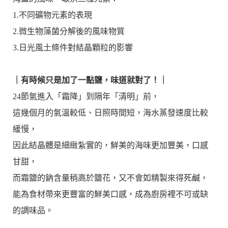
1.不同礦物元素的表現
2.微生物藻菌分解後的風味物質
3.日光風土條件對結晶顆粒的影響
｜有時候只是加了一點鹽，味道就對了！｜
24節氣進入「霜降」到隔年「清明」前，
這幾個月的氣溫較低、日照時間短，海水蒸發速度比較
緩慢，
因此結晶體是細緻紮實的，鮮美的海味更加豐美，口感
甘甜，
而霜鹽的鈉含量稍高於鹽花，又不會如精製來得死鹹，
能為食材帶來更豐富的鮮美口感，成為廚房裡不可或缺
的調味品。