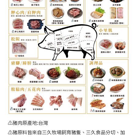
講究
◆ 產地：台灣
◆ 保存
方法
：請放置陰涼且乾燥處保存商品，避免受潮
變質。開封後建議冷藏保存，並儘快食用完畢。
◆ 保存期限：24個月
◆
有效日期 : 標示於包裝上​。
◆
商品拍攝時會受環境、光線等因素影響，請以實物為
⚠️
豬肉原產地:台灣
準。
⚠️豬原料皆來自三久牧場飼育豬隻、三久食品分切、加