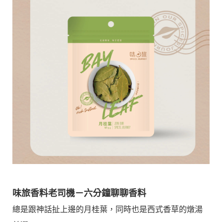
味旅香料老司機－六分鐘聊聊香料
總是跟神話扯上邊的月桂葉，同時也是西式香草的燉湯