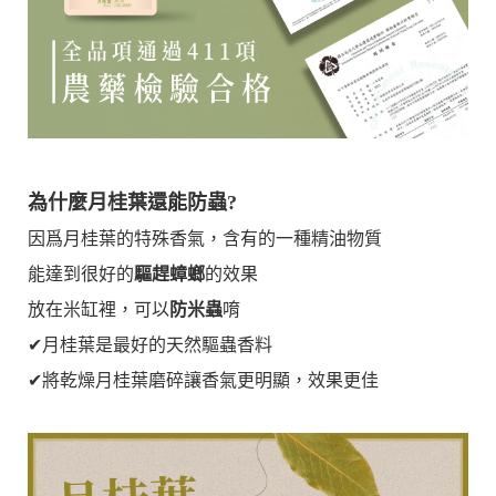
為什麼月桂葉還能防蟲?
因爲月桂葉的特殊香氣，含有的一種精油物質
能達到很好的
驅趕蟑螂
的效果
放在米缸裡，可以
防米蟲
唷
✔月桂葉是最好的天然驅蟲香料
✔將乾燥月桂葉磨碎讓香氣更明顯，效果更佳