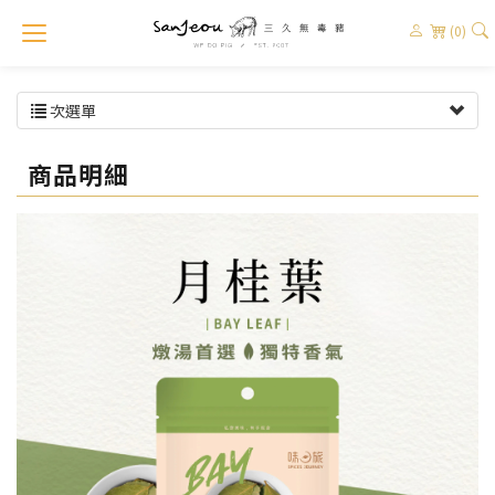
(0)
次選單
商品明細