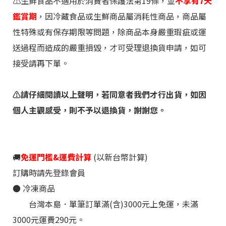
⚠️生鮮食品不適用於消費者保護法第19條，並
不享有7天
香料老司機 Rex
鑑賞期
，因冷藏食品或生鮮商品屬消耗性商品，商品屬
性特殊或有保存期限等問題，除商品本身嚴重瑕疵或運
送過程而造成的嚴重損毀，才可受理退換貨申請，如可
接受請再下單。
⚠️請仔細閱讀
以上聲明，若同意者我們才行出貨，如因
個人主觀感受，則不予以退換貨，謝謝您。
🚚
免運門檻&運費計算
(以新台幣計算)
訂購時請先登錄會員
所買的東西，是不是能讓自己開心？
●
冷凍
商品
台灣本島．單筆訂單滿(含)3000元上免運，未滿
味旅香料跟市售的差異
3000元運費290元。
Rex