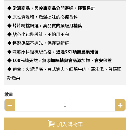
◆
常溫商品，與冷凍商品分開寄送，運費另計
◆ 原性質溫和，燉湯提味的必備香料
◆
片片精挑細選，高品質的頂級月桂葉
◆ 貼心小包裝設計，不怕用不完
◆
特選鋁箔不透光，保存更新鮮
◆ 味旅原料經檢驗合格，
通過381項無農藥殘留
◆
100%純天然，無添加味精​與食品添加物，食安保證
◆ 適合：
火鍋湯底、
台式滷肉、紅燒牛肉、羅宋湯、普羅旺
斯燉菜
數量
加入購物車