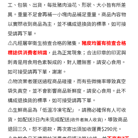
親赴產地精挑細選
工、包裝、出貨，每批豬肉油花、形狀、大小皆有所差
嚴格
把關原料的品質
，
異。重量不足會再補一小塊肉品補足重量。商品內容物
當季
原始食材新鮮製
以實際收到商品為主，並不構成退換貨的標準，如可接
作
受請再下單。
⚠️
凡經屠宰衛生檢查合格的豬隻，
豬皮均蓋有檢查合格
標誌供消費者辨識
，此為正常現象；合法印章的印泥與
刺青是用食用色素製成的，對人體無害，請安心食用。
如可接受請再下單
，謝謝。
⚠️物流業者運送過程商品碰撞，而有些微機率導致真空
袋失真空，並不會影響商品新鮮度，請安心食用。此不
構成退換貨的標準，如可接受請再下單。
⚠️生鮮商品為「低溫冷凍宅配」，請務必確保有人可收
貨，如配送3日內未完成配送
，導致商品
(收件者無人收貨)
退回三久，恕不退款，再次寄出須加收運費$290元。
知識型的Youtuber