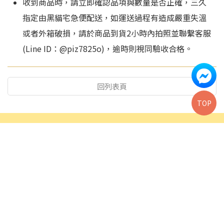
收到商品時，請立即確認品項與數量是否正確，三久
指定由黑貓宅急便配送，如運送過程有造成嚴重失溫
或者外箱破損，請於商品到貨2小時內拍照並聯繫客服
(Line ID：@piz7825o)，逾時則視同驗收合格。
Rex
不能接受，他就是要弄到最好的！
回列表頁
TOP
香辛料何必要買那麼貴的？買超市的某牌就好了！
Rex
04-2331-9939
04-2331-3939
0800-283939
sj.pork@msa.hinet.net
台中市霧峰區峰東路268號