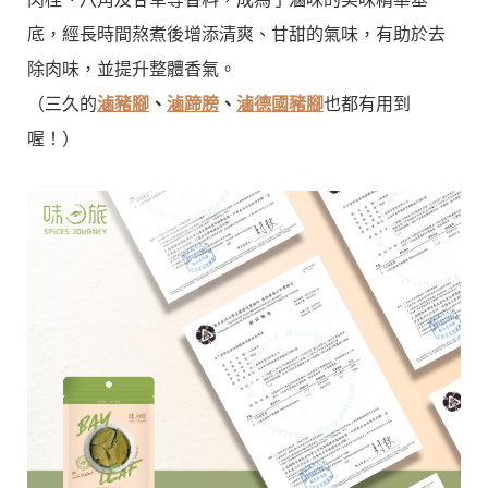
底，經長時間熬煮後增添清爽、甘甜的氣味，有助於去
除肉味，並提升整體香氣。
（三久的
滷豬腳
、
滷蹄膀
、
滷德國豬腳
也都有用到
喔！）