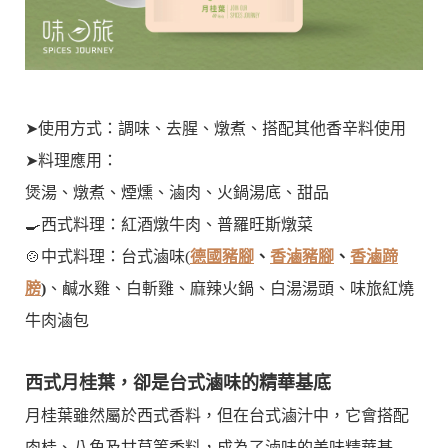
➤使用方式：調味、去腥、燉煮、搭配其他香辛料使用
➤
料理應用
：
煲湯、燉煮、煙燻、滷肉、
火鍋湯底、甜品
🍳西式料理：紅酒燉牛肉、普羅旺斯燉菜
🍲中式料理：台式滷味(
德國豬腳
、
香滷豬腳
、
香滷蹄
膀
)
、鹹水雞、白斬雞、麻辣火鍋、白湯湯頭、味旅紅燒
牛肉滷包
西式月桂葉，卻是台式滷味的精華基底
月桂葉雖然屬於西式香料，但在台式滷汁中，它會搭配
肉桂、八角及甘草等香料，成為了滷味的美味精華基