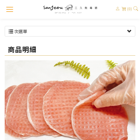
(0)
次選單
商品明細