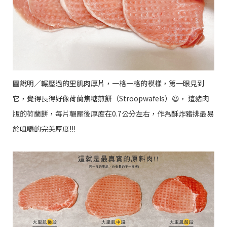
圖說明／輾壓過的里肌肉厚片，一格一格的模樣，第一眼見到
它，覺得長得好像荷蘭焦糖煎餅（Stroopwafels）😆， 這豬肉
版的荷蘭餅，每片輾壓後厚度在0.7公分左右，作為酥炸豬排最易
於咀嚼的完美厚度!!!