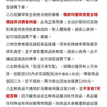
受請再下單。
⚠️
凡經屠宰衛生檢查合格的豬隻，
豬皮均蓋有檢查合格
標誌供消費者辨識
，此為正常現象；合法印章的印泥與
刺青是用食用色素製成的，對人體無害，請安心食用。
如可接受請再下單
，謝謝。
⚠️物流業者運送過程商品碰撞，而有些微機率導致真空
袋失真空，並不會影響商品新鮮度，請安心食用。此不
構成退換貨的標準，如可接受請再下單。
⚠️生鮮商品為「低溫冷凍宅配」，請務必確保有人可收
貨，如配送3日內未完成配送
，導致商品
(收件者無人收貨)
退回三久，恕不退款，再次寄出須加收運費$290元。
⚠️生鮮食品不適用於消費者保護法第19條，並
不享有7天
鑑賞期
，因冷藏食品或生鮮商品屬消耗性商品，商品屬
性特殊或有保存期限等問題，除商品本身嚴重瑕疵或運