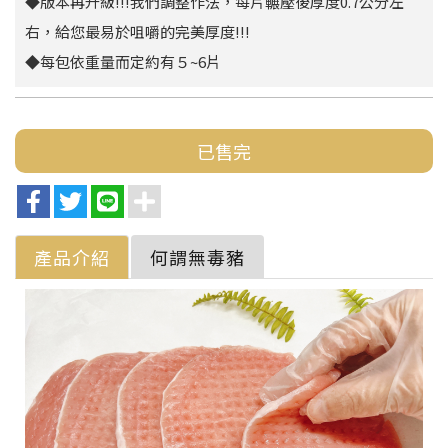
◆版本再升級!!!我們調整作法，每片輾壓後厚度0.7公分左
右，給您最易於咀嚼的完美厚度!!!
◆每包依重量而定約有５~6片
已售完
產品介紹
何謂無毒豬