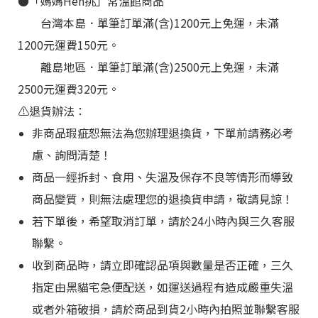
●
「媽媽Hen挑
」
常溫館商品
台灣本島
．
單筆訂單滿(含)1200元上免運，未滿
1200元運費150元。
離島地區
．
單筆訂單滿(含)2500元上免運，未滿
2500元運費320元。
⚠️退貨辦法：
非商品瑕疵恕無法為您辦理退換貨，下單前請務必考
慮、詢問清楚！
商品一經拆封、食用、失溫及保存不良等情形而導致
商品變質，則無法處理您的退換貨申請，敬請見諒！
若下單後，希望取消訂單，請於24小時內與三久客服
聯繫。
收到商品時，請立即確認品項與數量是否正確，三久
指定由黑貓宅急便配送，如運送過程有造成嚴重失溫
或者外箱破損，請於商品到貨2小時內拍照並聯繫客服