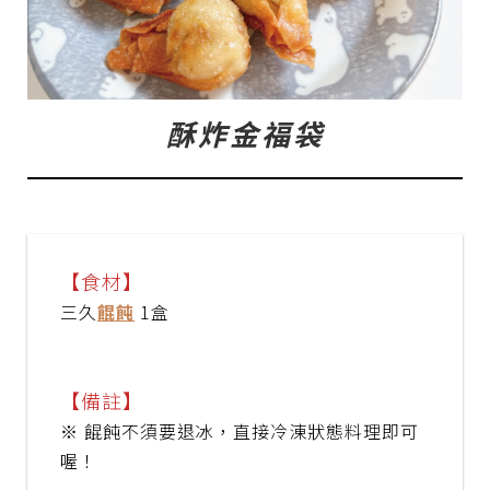
酥炸金福袋
【食材】
三久
餛飩
1盒
【備註】
※ 餛飩不須要退冰，直接冷涷狀態料理即可
喔！