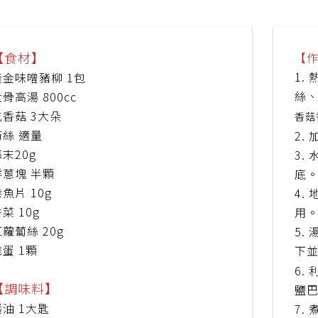
【食材】
【
1.
黃金味噌豬柳 1包
絲
骨高湯 800cc
乾香菇 3大朵
香菇
筍絲 適量
2.
末20g
3.
洋蔥塊 半顆
底
魚片 10g
4.
菜 10g
用
蘿蔔絲 20g
5.
蛋 1顆
下
6.
【調味料】
鹽
醬油 1大匙
7.