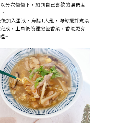
可以分次慢慢下，加到自己喜歡的濃稠度
可。
 最後加入蛋液、烏醋1大匙，均勻攪拌煮滾
即完成，上桌後碗裡撒些香菜，香氣更有
喔~