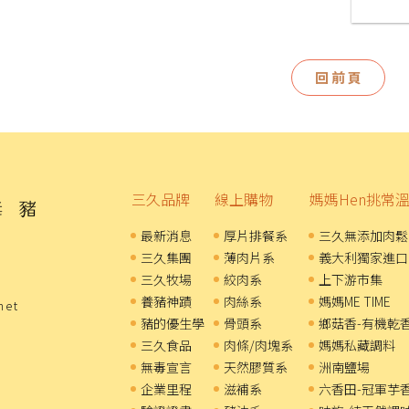
回前頁
三久品牌
線上購物
媽媽Hen挑常
最新消息
厚片排餐系
三久無添加肉鬆
三久集團
薄肉片系
義大利獨家進口
三久牧場
絞肉系
上下游市集
養豬神蹟
肉絲系
媽媽ME TIME
net
豬的優生學
骨頭系
鄉菇香-有機乾
三久食品
肉條/肉塊系
媽媽私藏調料
無毒宣言
天然膠質系
洲南鹽場
企業里程
滋補系
六香田-冠軍芋