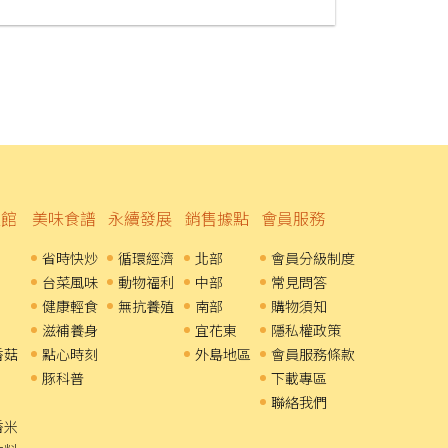
溫館
美味食譜
永續發展
銷售據點
會員服務
省時快炒
循環經濟
北部
會員分級制度
台菜風味
動物福利
中部
常見問答
健康輕食
無抗養殖
南部
購物須知
滋補養身
宜花東
隱私權政策
香菇
點心時刻
外島地區
會員服務條款
豚科普
下載專區
聯絡我們
香米