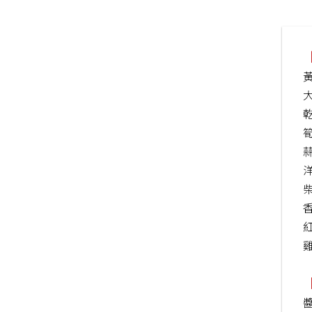
大
蒜
柴
香
紅
雞