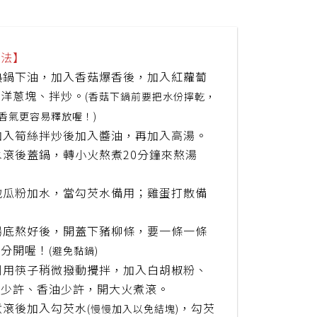
作法】
 熱鍋下油，加入香菇爆香後，加入紅蘿蔔
、洋蔥塊、拌炒。
(香菇下鍋前要把水份擰乾，
香氣更容易釋放喔！)
 加入筍絲拌炒後加入醬油，再加入高湯。
 水滾後蓋鍋，轉小火熬煮20分鐘來熬湯
。
 地瓜粉加水，當勾芡水備用；雞蛋打散備
。
 湯底熬好後，開蓋下豬柳條，要一條一條
並分開喔！
(避免黏鍋)
 利用筷子稍微撥動攪拌，加入白胡椒粉、
巴少許、香油少許，開大火煮滾。
 煮滾後加入勾芡水
，勾芡
(慢慢加入以免結塊)