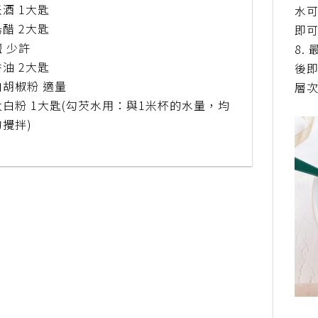
米酒 1大匙
水
烏醋 2大匙
即
鹽 少許
8.
香油 2大匙
後
白胡椒粉 適量
層次
太白粉 1大匙(勾芡水用：與1米杯的水量，均
勻攪拌)