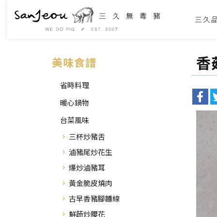
三久
香
美味食譜
省時料理
暖心鍋物
台菜風味
三杯炒豬舌
滷豬尾炒花生
爆炒滷豬耳
黃金脆皮燒肉
古早香豬腳麵線
鮮蔬炒腰花