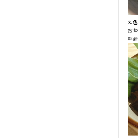
3.
放
輕