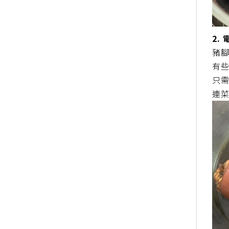
2.
豬
有
只
連