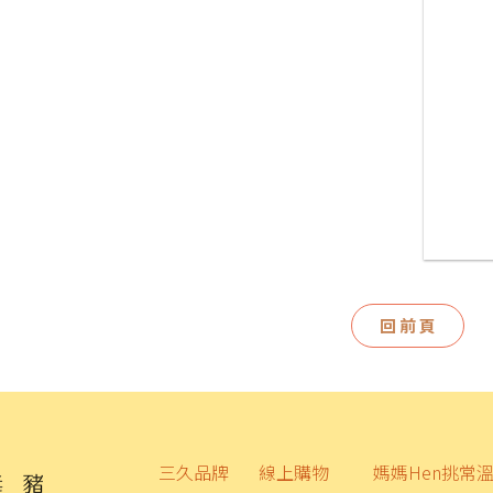
回前頁
三久品牌
線上購物
媽媽Hen挑常