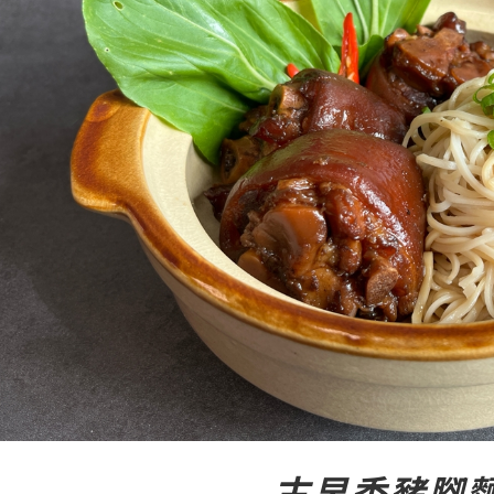
古早香豬腳