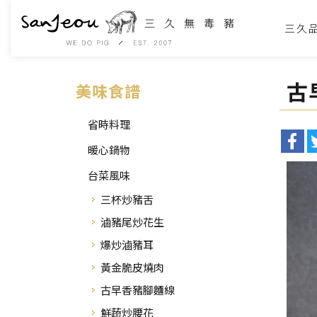
三久
古
美味食譜
省時料理
暖心鍋物
台菜風味
三杯炒豬舌
滷豬尾炒花生
爆炒滷豬耳
黃金脆皮燒肉
古早香豬腳麵線
鮮蔬炒腰花