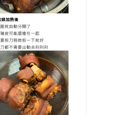
 電鍋加熱後
腳圈就自動分開了
些豬皮可能還連在一起
需要剪刀稍微剪一下就好
菜刀都不需要出動去剁剁剁