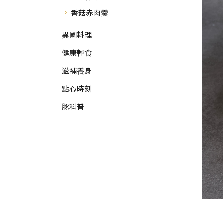
香菇赤肉羹
異國料理
健康輕食
滋補養身
點心時刻
豚科普