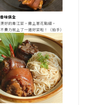
色香味俱全
些燙好的青江菜，撒上蔥花點綴，
鬆不費力就上了一道好菜啦！（拍手）