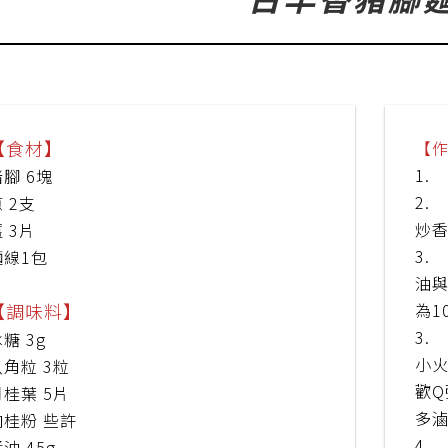
【食材】
【
1.
腳 6塊
2.
 2支
炒
 3片
3.
麵線1包
油
【調味料】
為1
3.
糖 3g
小火
八角粒 3粒
歡
月桂葉 5片
多滷
肉桂粉 些許
4.
油 45g