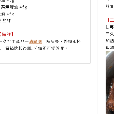
與
菇素蠔油 45g
酒 45g
【
鹽 些許
1.
三
【備註】
加
*三久加工產品—
滷豬腳
，解凍後，外鍋兩杯
但
水，電鍋跳起後燜5分鐘即可擺盤囉。