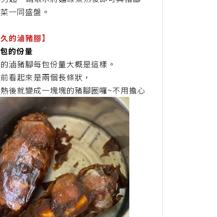
青菜一同盛盤。
三久的滷豬腳】
每包的份量
久的滷豬腳每包份量大概是這樣。
熱前看起來是兩個長條狀，
加熱後就變成一塊塊的豬腳圈囉~不用擔心