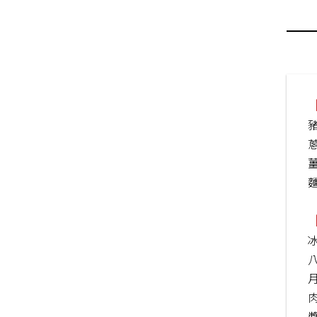
豬
蔥
薑
冰
醬