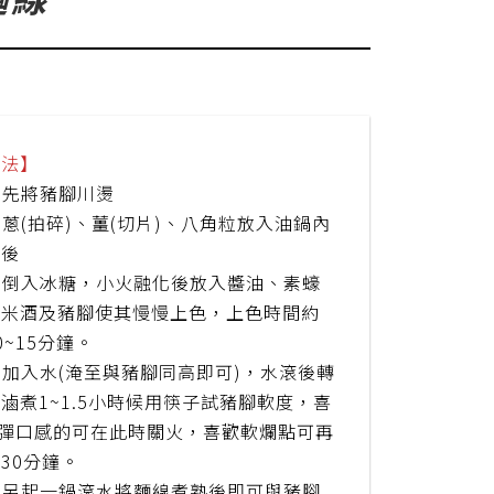
作法】
 先將豬腳川燙
 蔥(拍碎)、薑(切片)、八角粒放入油鍋內
香後
倒入冰糖，小火融化後放入醬油、素蠔
與米酒及豬腳使其慢慢上色，上色時間約
0~15分鐘。
 加入水(淹至與豬腳同高即可)，水滾後轉
滷煮1~1.5小時候用筷子試豬腳軟度，喜
Q彈口感的可在此時關火，喜歡軟爛點可再
30分鐘。
 另起一鍋滾水將麵線煮熟後即可與豬腳