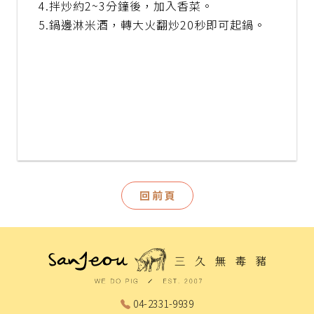
4.拌炒約2~3分鐘後，加入香菜。
5.鍋邊淋米酒，轉大火翻炒20秒即可起鍋。
回前頁
04-2331-9939