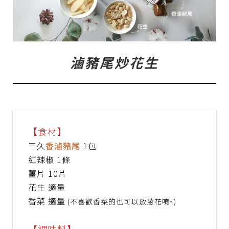
滷豬尾炒花生
【食材】
三久
香滷豬尾
1包
紅辣椒 1條
薑片 10片
花生 適量
香菜 適量
(不喜歡香菜的也可以放蔥花唷~)