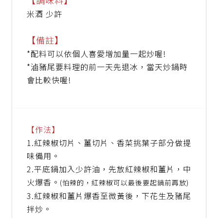
【調味料】
米酒 少許
【備註】
*配料可以依個人喜愛增加量一起炒喔!
*滷豬尾要料理的前一天先退冰，當天炒鍋時
會比較快喔!
【作法】
1.紅辣椒切片、薑切片、香菜挑葉子部分做提
味備用。
2.
平底鍋加入少許油，先放紅辣椒和薑片，中
火爆香
。
(怕辣的，紅辣椒可以最後要起鍋前再放)
3.紅辣椒和薑片爆香至微黃後，下花生及豬尾
拌炒。