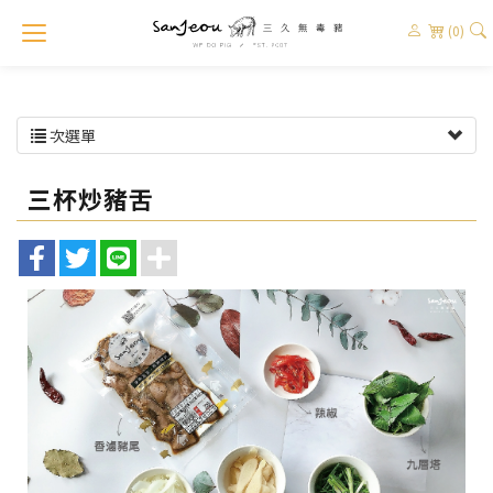
(0)
次選單
三杯炒豬舌