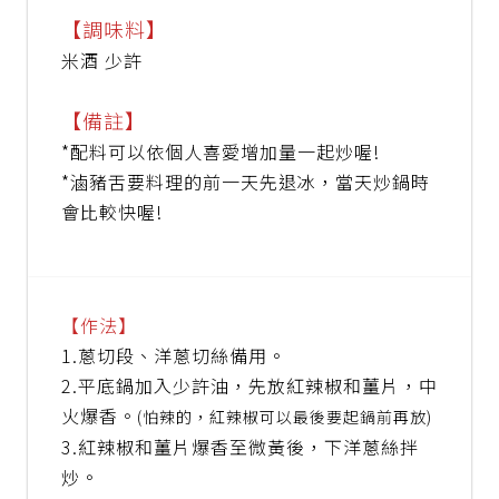
【調味料】
米酒 少許
【備註】
*配料可以依個人喜愛增加量一起炒喔!
*滷豬舌要料理的前一天先退冰，當天炒鍋時
會比較快喔!
【作法】
1.蔥切段、洋蔥切絲備用。
2.
平底鍋加入少許油，先放紅辣椒和薑片，中
火爆香
。
(怕辣的，紅辣椒可以最後要起鍋前再放)
3.紅辣椒和薑片爆香至微黃後，下洋蔥絲拌
炒。