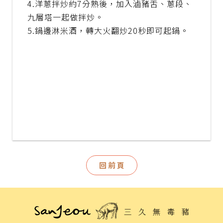
4.洋蔥拌炒約7分熟後，加入滷豬舌、蔥段、
九層塔一起做拌炒。
5.鍋邊淋米酒，轉大火翻炒20秒即可起鍋。
回前頁