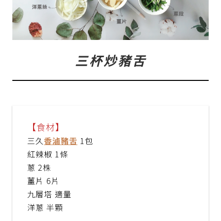
三杯炒豬舌
【食材】
三久
香滷豬舌
1包
紅辣椒 1條
蔥 2株
薑片 6片
九層塔 適量
洋蔥 半顆