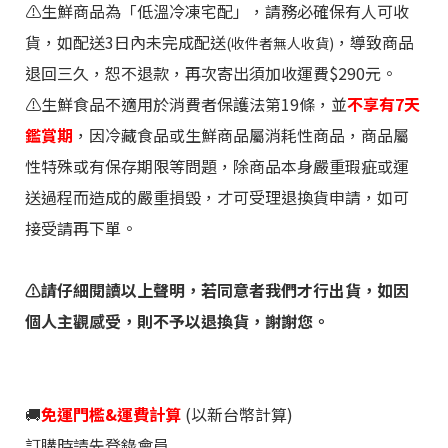
⚠️生鮮商品為「低溫冷凍宅配」，請務必確保有人可收
貨，如配送3日內未完成配送
，導致商品
(收件者無人收貨)
退回三久，恕不退款，再次寄出須加收運費$290元。
⚠️生鮮食品不適用於消費者保護法第19條，並
不享有7天
鑑賞期
，因冷藏食品或生鮮商品屬消耗性商品，商品屬
性特殊或有保存期限等問題，除商品本身嚴重瑕疵或運
送過程而造成的嚴重損毀，才可受理退換貨申請，如可
接受請再下單。
⚠️請仔細閱讀
以上聲明，若同意者我們才行出貨，如因
個人主觀感受，則不予以退換貨，謝謝您。
🚚
免運門檻&運費計算
(以新台幣計算)
訂購時請先登錄會員