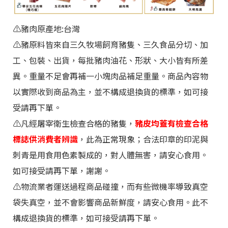
⚠️
豬肉原產地:台灣
⚠️豬原料皆來自三久牧場飼育豬隻、三久食品分切、加
工、包裝、出貨，每批豬肉油花、形狀、大小皆有所差
異。重量不足會再補一小塊肉品補足重量。商品內容物
以實際收到商品為主，並不構成退換貨的標準，如可接
受請再下單。
⚠️
凡經屠宰衛生檢查合格的豬隻，
豬皮均蓋有檢查合格
標誌供消費者辨識
，此為正常現象；合法印章的印泥與
刺青是用食用色素製成的，對人體無害，請安心食用。
如可接受請再下單
，謝謝。
⚠️物流業者運送過程商品碰撞，而有些微機率導致真空
袋失真空，並不會影響商品新鮮度，請安心食用。此不
構成退換貨的標準，如可接受請再下單。