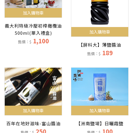
加入購物車
義大利特級冷壓初榨橄欖油
加入購物車
500ml(單入禮盒)
1,100
售價：$
【屏科大】薄鹽醬油
189
售價：$
加入購物車
加入購物車
百年在地好滋味-富山醬油
【洲南鹽場】日曬霜鹽
250
100
售價：$
售價：$