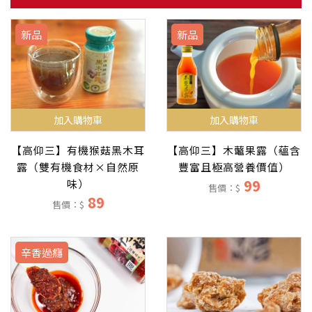
新品
新品
加入購物車
加入購物車
【高仰三】有機猴菇黑木耳
【高仰三】木虌果露（蘊含
露（雙有機食材×自然原
豐富且極高營養價值）
99
味）
售價：$
89
售價：$
辛香過癮