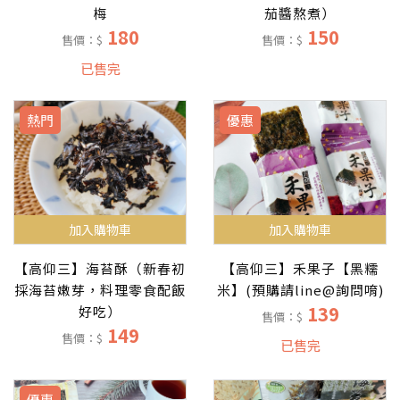
茄醬熬煮）
梅
150
180
售價：$
售價：$
已售完
熱門
優惠
加入購物車
加入購物車
【高仰三】海苔酥（新春初
【高仰三】禾果子【黑糯
採海苔嫩芽，料理零食配飯
米】(預購請line@詢問唷)
139
好吃）
售價：$
149
售價：$
已售完
優惠