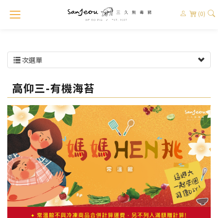
(0)
次選單
高仰三-有機海苔