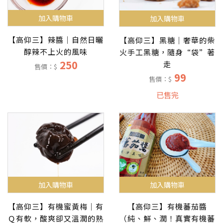
加入購物車
加入購物車
【高仰三】辣醬｜自然日曬
【高仰三】黑糖｜奢華的柴
醇辣不上火的風味
火手工黑糖，隨身“袋”著
250
走
售價：$
99
售價：$
已售完
加入購物車
加入購物車
【高仰三】有機蕃茄醬
【高仰三】有機蜜黃梅｜有
（純、鮮、潤！真實有機蕃
Ｑ有軟，酸爽卻又溫潤的熟