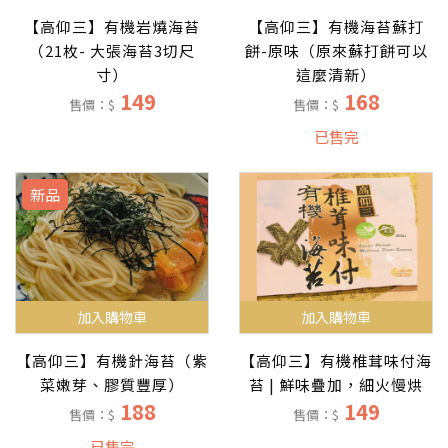
【高仰三】有機岩燒海苔
【高仰三】有機海苔蘇打
（21枚- 大張海苔3切尺
餅-原味（原來蘇打餅可以
寸）
這麼清新）
149
168
售價：$
售價：$
已售完
新品
加入購物車
加入購物車
【高仰三】有機針海苔（紫
【高仰三】有機椎茸味付海
菜嫩芽、膠質豐厚）
苔 | 鮮味疊加，細火慢烘
188
149
售價：$
售價：$
已售完