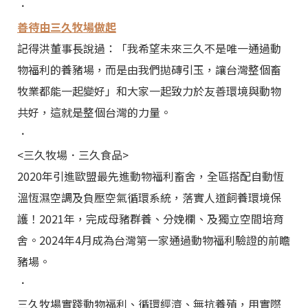
．
善待由三久牧場做起
記得洪董事長說過：「我希望未來三久不是唯一通過動
物福利的養豬場，而是由我們拋磚引玉，讓台灣整個畜
牧業都能一起變好」和大家一起致力於友善環境與動物
共好，這就是整個台灣的力量。
．
<三久牧場．三久食品>
2020年引進歐盟最先進動物福利畜舍，全區搭配自動恆
溫恆濕空調及負壓空氣循環系統，落實人道飼養環境保
護！2021年，完成母豬群養、分娩欄、及獨立空間培育
舍。2024年4月成為台灣第一家通過動物福利驗證的前瞻
豬場。
．
三久牧場實踐動物福利、循環經濟、無抗養殖，用實際