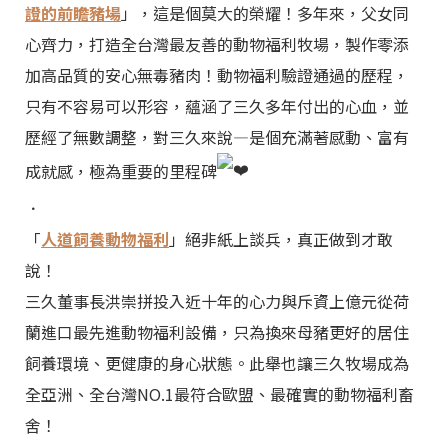
證的前瞻豬場
」，這是個莫大的榮耀！多年來，父女同
心齊力，打造全台灣最友善的動物福利牧場，製作零添
加高品質的安心無毒豬肉！動物福利驗證通過的歷程，
只有不容易可以形容，蘊涵了三久多年付出的心血，並
歷經了無數調整，對三久來說—是個充滿著感動、富有
成就感，極為重要的里程碑
．
「
人道飼養動物福利
」絕非紙上談兵，真正做到才敢
說！
三久董事長洪崇拼投入近十年的心力與斥資上億元從荷
蘭進口最先進動物福利設備，只為換來母豬更好的居住
飼養環境、更健康的身心狀態。此舉也讓三久牧場成為
全亞洲、全台灣NO.1最符合歐盟、最確實的動物福利畜
舍！