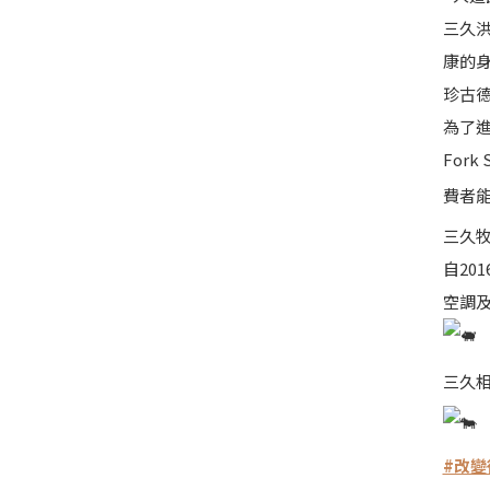
三久
康的身
珍古
為了進
For
費者
三久
自20
空調及
三久
#改變