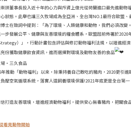
洪崇拼董事長投入近十年的心力與斥資上億元從荷蘭進口最先進動物
心狀態。此舉也讓三久牧場成為全亞洲、全台灣NO.1最符合歐盟、
德博士在致詞中提到：「為了環境、人類健康和動物，我們必須改變
一步發展公平、健康與友善環境的糧食體系，歐盟超前佈署於2020年
k Strategy）」，行動計畫包含評估與修訂動物福利法規，以增
能充份獲取健康飲食資訊，進而選擇對環境及動物友善的食品
牧場‧三久食品
16年推動「動物福利」以來，除秉持養自己敢吃的豬肉，2020更引
負壓空氣循環系統，落實人道飼養環境保護!2021年底更是全台第
相信打造友善環境，增進經濟動物福利，提供安心無毒豬肉，把關食
從看見動物開始