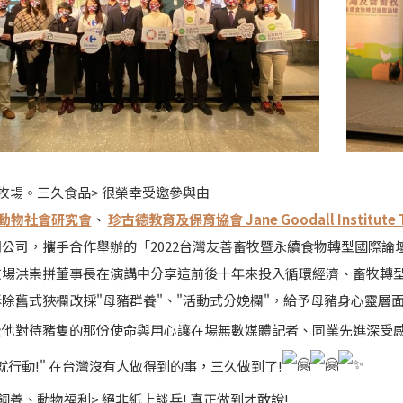
牧場。三久食品> 很榮幸受邀參與由
動物社會研究會
、
珍古德教育及保育協會 Jane Goodall Institute 
公司，攜手合作舉辦的「2022台灣友善畜牧暨永續食物轉型國際論
牧場洪崇拼董事長在演講中分享這前後十年來投入循環經濟、畜牧轉
除舊式狹欄改採"母豬群養"、"活動式分娩欄"，給予母豬身心靈層
及他對待豬隻的那份使命與用心讓在場無數媒體記者、同業先進深受
就行動!" 在台灣沒有人做得到的事，三久做到了!
飼養、動物福利> 絕非紙上談兵! 真正做到才敢說!