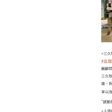
<三久
#台灣
展顧問
三久
建，拆
享以
"感動
<人道