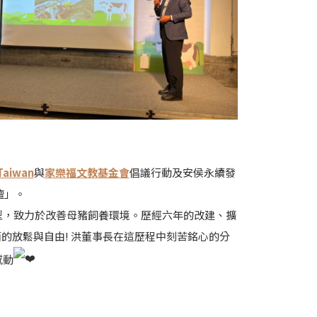
Taiwan
與
家樂福文教基金會
倡議行動及安侯永續發
壇」。
型，致力於改善母豬飼養環境。歷經六年的改建、擴
面的放鬆與自由! 洪董事長在這歷程中刻苦銘心的分
感動