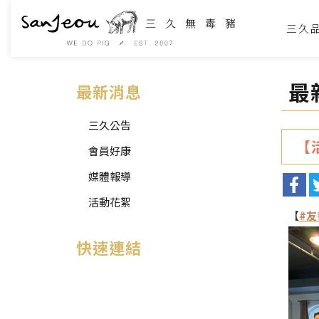
三久
最
最新消息
三久公告
【
會員好康
媒體報導
活動花絮
【
#友
快速連結