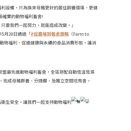
福利設備，只為換來母豬更好的居住飼養環境、更健
最確實的動物福利畜舍!
。只要我們一起努力，就能造成改變。」
5月20日通過「
#從農場到餐桌策略
（Farm to
進經濟動物福利、促進健康與永續的食品消費形態，讓消
進歐盟最先進動物福利畜舍，全區搭配自動恆溫恆濕
一，完成母豬群養、分娩欄、及獨立空間培育舍。
品衛生安全。讓我們一起支持動物福利