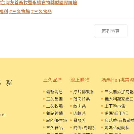
22台灣友善畜牧暨永續食物轉型國際論壇
福利
#三久牧場
#三久食品
回列表頁
三久品牌
線上購物
媽媽Hen挑常
最新消息
厚片排餐系
三久無添加肉鬆
三久集團
薄肉片系
義大利獨家進口
三久牧場
絞肉系
上下游市集
養豬神蹟
肉絲系
媽媽ME TIME
net
豬的優生學
骨頭系
鄉菇香-有機乾
三久食品
肉條/肉塊系
媽媽私藏調料