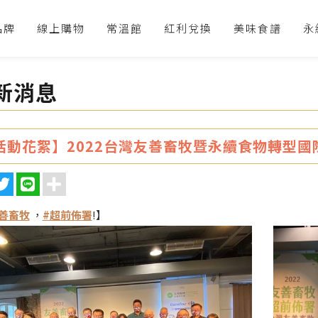
品牌
線上購物
常溫館
紅利兌換
美味食譜
永
新消息
活動花絮】2022台灣友善畜牧暨永續食物轉型國
善畜牧
，
#超前佈署
!】